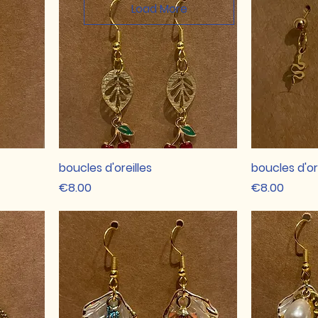
Load More
boucles d'oreilles
boucles d'or
Price
Price
€8.00
€8.00