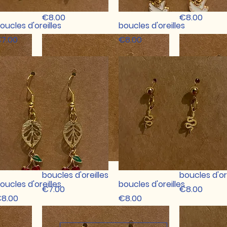
boucles d'oreilles
boucles d'or
Price
Price
€8.00
€8.00
Quick View
Quick View
oucles d'oreilles
boucles d'oreilles
rice
Price
7.00
€8.00
boucles d'oreilles
boucles d'or
Quick View
Quick View
oucles d'oreilles
boucles d'oreilles
Price
Price
€7.00
€8.00
rice
Price
8.00
€8.00