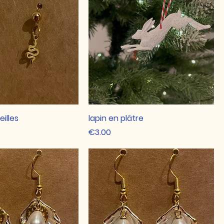
eilles
lapin en plâtre
Price
€3.00