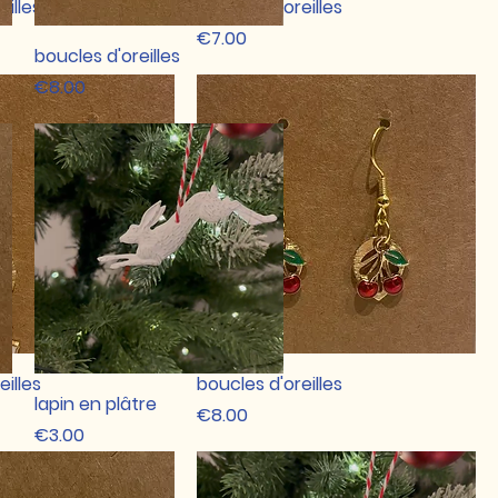
eilles
boucles d'oreilles
Price
€7.00
Quick View
boucles d'oreilles
Price
€8.00
eilles
boucles d'oreilles
Quick View
lapin en plâtre
Price
€8.00
Price
€3.00