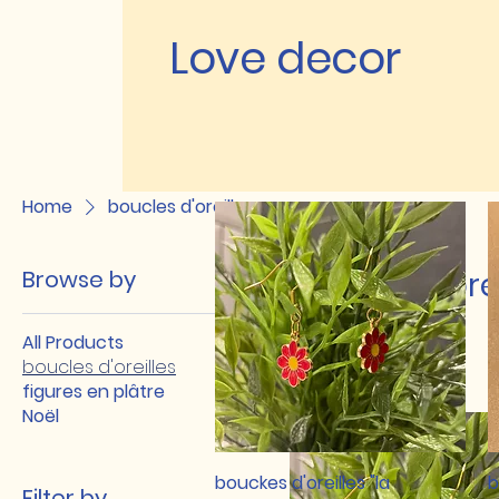
Love decor
Home
boucles d'oreilles
Browse by
boucles d'orei
All Products
boucles d'oreilles
97 products
figures en plâtre
Noël
Quick View
bouckes d'oreilles "la
b
Filter by