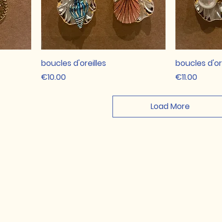
boucles d'oreilles
boucles d'or
Price
Price
€10.00
€11.00
Load More