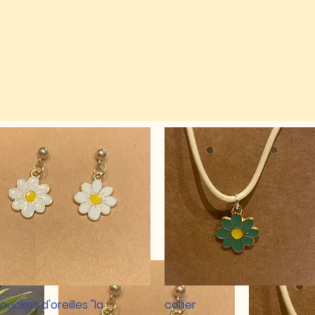
lles
Quick View
Quick View
ouckes d'oreilles "la
collier