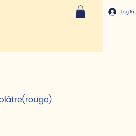
Log In
plâtre(rouge)